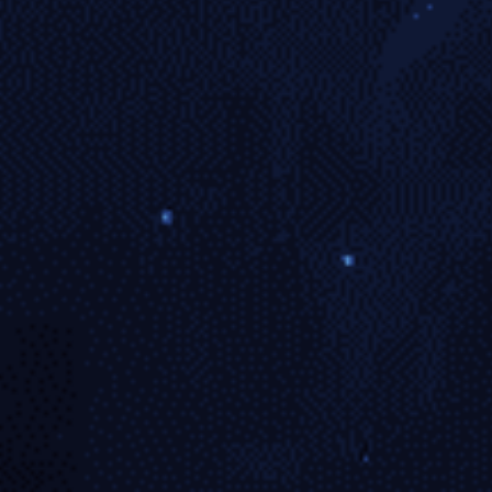
2026-05-05
前蒙扎总监指出尤文需建立顶级管理架构
在近年来，尤文图斯足球俱乐部经历了一系列的波折与
2026-05-17