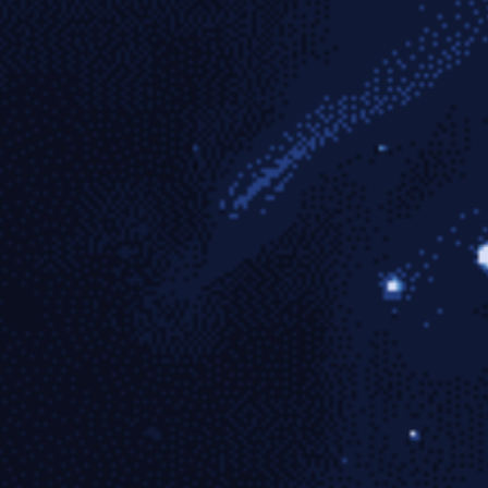
种全方位贡献使得他的存在感在每场比赛
此外，与此同时，他也具备丰富的大赛经
点，使得他成为各支球队追求成功不可或
4、与其他伟大球员比较
提到持续保持高水平表现，与邓肯相比，
得世界瞩目。而相较之下，作为控卫角色
需具备的技能与责任。
同时，当我们考量其他传奇控卫如魔术师约翰逊
持续输出稳定性的层面上，目前只有邓肯
史。
纵观整个NBA历史，其中一名拥有如此
大的个人能力也难以实现这样的成就。因