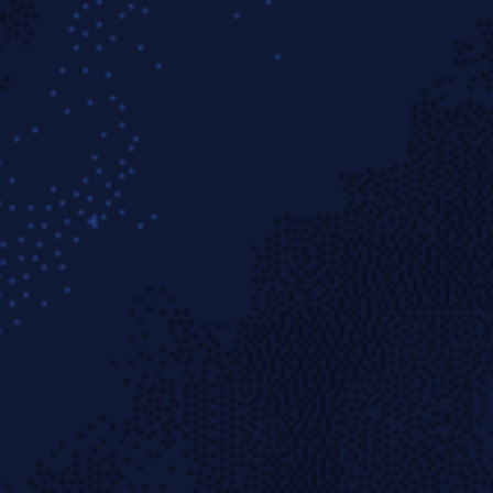
接产生影响。在这个统计数据中，如果一个球
场上的价值及其影响力。
助球队减少失分。因此，他能够连续18个
大多数情况下处于领先状态，从而进一步提
极贡献时，就不能忽视其背后的努力与实
，为队友创造良好的投篮机会。在过去几个
求胜欲望，他常常能够给对手造成困扰。这