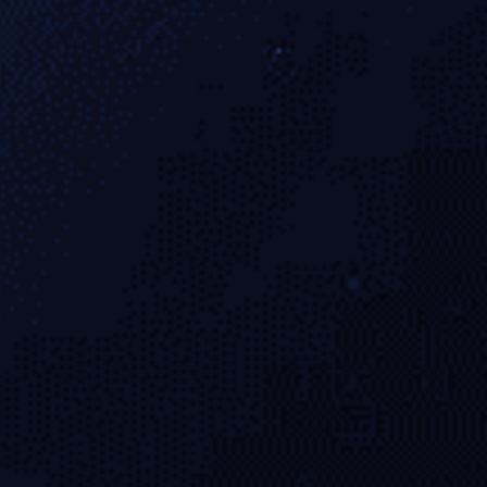
下一篇：
快船主场连败将持续49天下场对手
赞团队表现期待
明星穆勒通过社交媒体庆祝了他的团队...