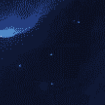
上一篇：
太阳主帅透露杰伦格林恢复良好状…
延伸阅读
多特高层与球员一致认可吉拉西的进球能
在当今足球界，球员的进攻能力常常决定着球队的成败