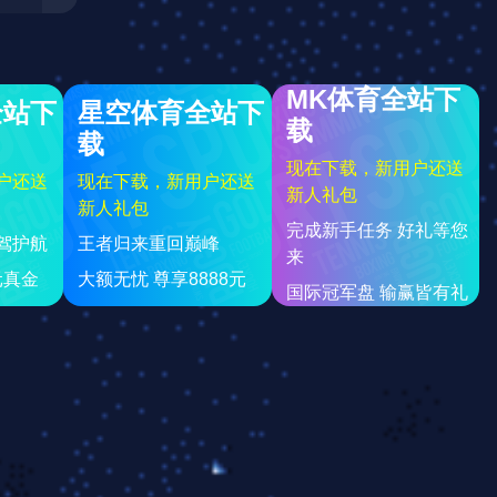
、正负值的意义、他在球队中的作用以及与
样的讨论不仅有助于理解保罗个人的辉煌，
顺位被新奥尔良黄蜂队选中，开启了自己的职业生
打入季后赛，奠定了他在联盟中的地位。
。他在不同球队中展现出了极强的适应能
在较高水平，实现了连续18个赛季正负值
他成为众多年轻球员心目中的榜样。因此，