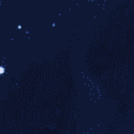
中都显得尤为突出，并且能够吸引更多敌方防守注意力，为其他
验。在关键时刻，他总能稳住阵脚，引领球队走向胜利。无论是
缺的一部分。因此，可以说，没有他的参与，会让许多球队面临
自然少不了讨论两者间微妙但重要的差异。邓肯作为当代最伟大
定位明确且要求更加细腻，因此两人的成就虽有所不同，但都是
（Magic Johnson）、史蒂夫·纳什（Steve Nash
和保罗达到了这种高度。两人均展现出卓越技术与非凡心理素质
长久持续正数贡献之记录并不容易，这既需要个人才能，也离不开
此，可以说，这是体育精神与团队合作完美结合的一次典范展示